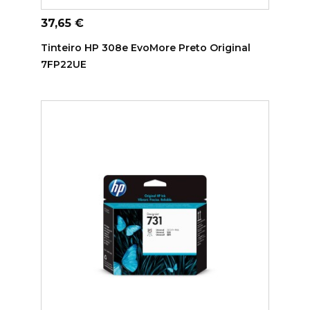
ADICIONAR AO CARRINHO
Preço
37,65 €
Tinteiro HP 308e EvoMore Preto Original
7FP22UE