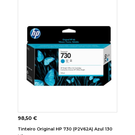
ADICIONAR AO CARRINHO
Preço
98,50 €
Tinteiro Original HP 730 (P2V62A) Azul 130