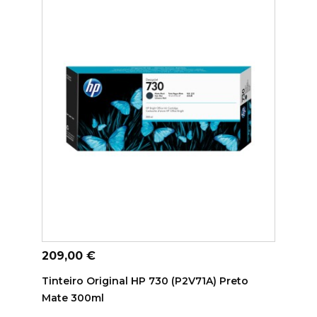
ADICIONAR AO CARRINHO
Preço
209,00 €
Tinteiro Original HP 730 (P2V71A) Preto
Mate 300ml