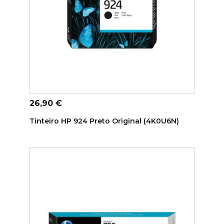
ADICIONAR AO CARRINHO
Preço
26,90 €
Tinteiro HP 924 Preto Original (4K0U6N)