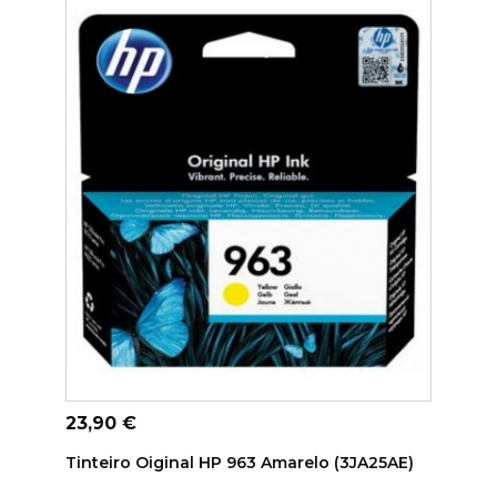
ADICIONAR AO CARRINHO
Preço
23,90 €
Tinteiro Oiginal HP 963 Amarelo (3JA25AE)