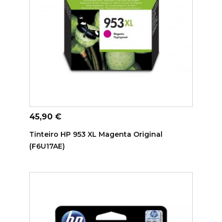
ADICIONAR AO CARRINHO
Preço
45,90 €
Tinteiro HP 953 XL Magenta Original
(F6U17AE)