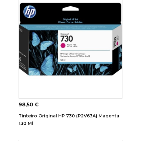
ADICIONAR AO CARRINHO
Preço
98,50 €
Tinteiro Original HP 730 (P2V63A) Magenta
130 Ml