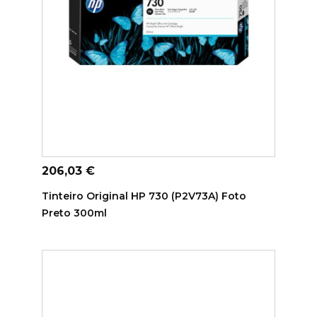
ADICIONAR AO CARRINHO
Preço
206,03 €
Tinteiro Original HP 730 (P2V73A) Foto
Preto 300ml