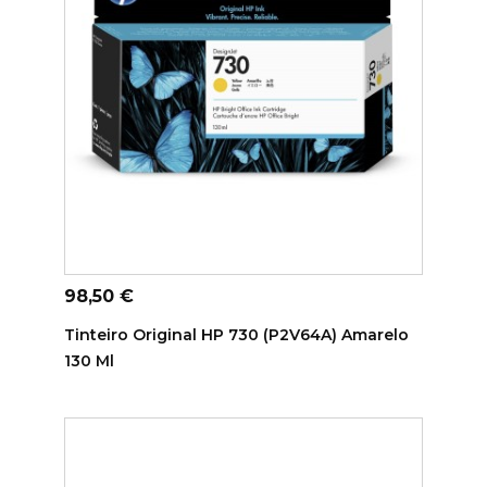
ADICIONAR AO CARRINHO
Preço
98,50 €
Tinteiro Original HP 730 (P2V64A) Amarelo
130 Ml