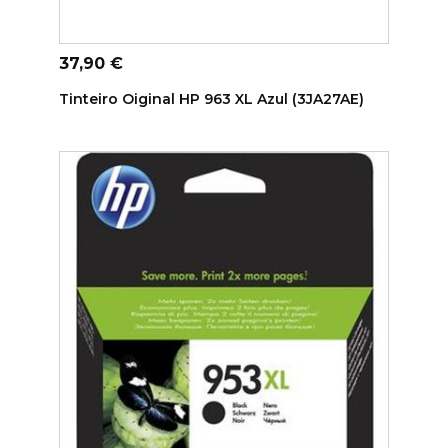
ADICIONAR AO CARRINHO
Preço
37,90 €
Tinteiro Oiginal HP 963 XL Azul (3JA27AE)