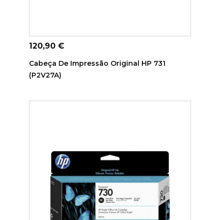
ADICIONAR AO CARRINHO
Preço
120,90 €
Cabeça De Impressão Original HP 731
(P2V27A)