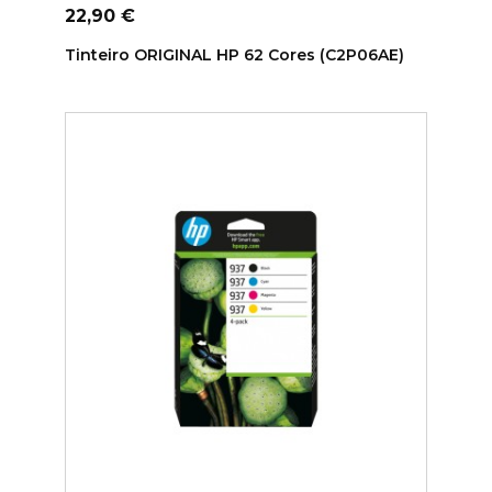
Preço
22,90 €
Tinteiro ORIGINAL HP 62 Cores (C2P06AE)