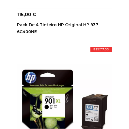
ADICIONAR AO CARRINHO
Preço
115,00 €
Pack De 4 Tinteiro HP Original HP 937 -
6C400NE
ESGOTADO