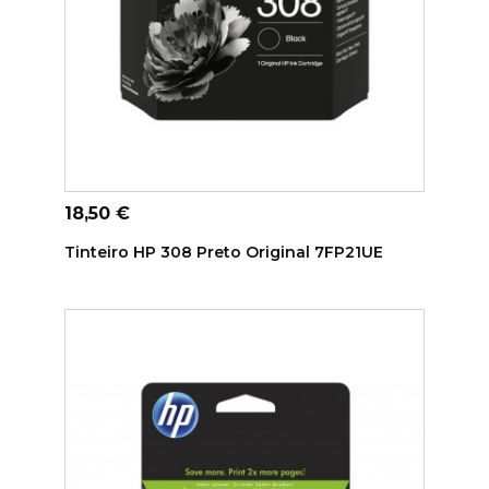
ADICIONAR AO CARRINHO
Preço
18,50 €
Tinteiro HP 308 Preto Original 7FP21UE