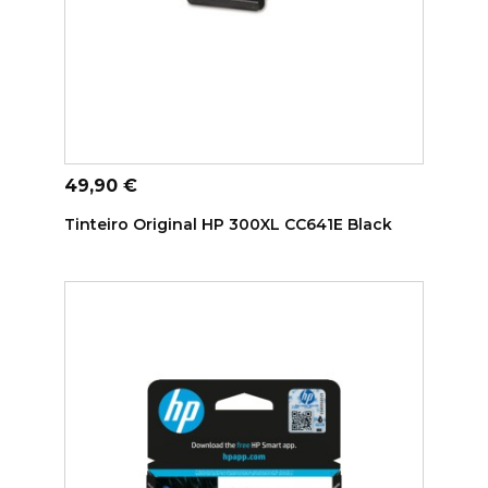
ADICIONAR AO CARRINHO
Preço
49,90 €
Tinteiro Original HP 300XL CC641E Black