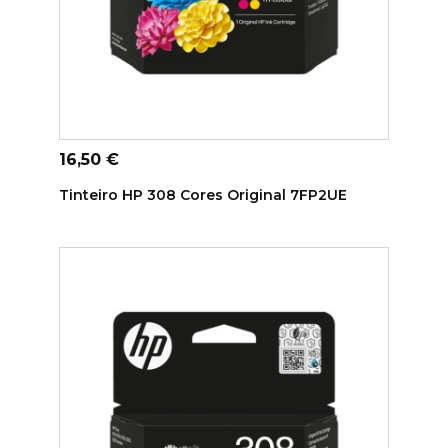
ADICIONAR AO CARRINHO
Preço
16,50 €
Tinteiro HP 308 Cores Original 7FP2UE