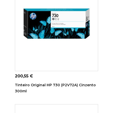
ADICIONAR AO CARRINHO
Preço
200,55 €
Tinteiro Original HP 730 (P2V72A) Cinzento
300ml