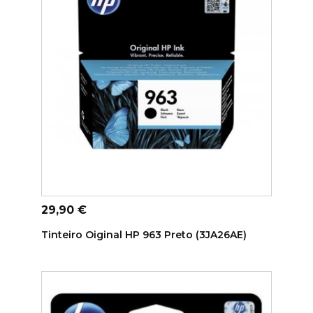
ADICIONAR AO CARRINHO
Preço
29,90 €
Tinteiro Oiginal HP 963 Preto (3JA26AE)