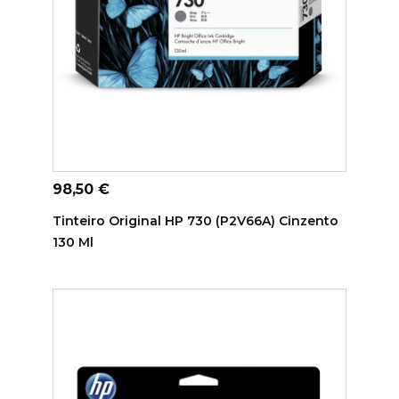
ADICIONAR AO CARRINHO
Preço
98,50 €
Tinteiro Original HP 730 (P2V66A) Cinzento
130 Ml