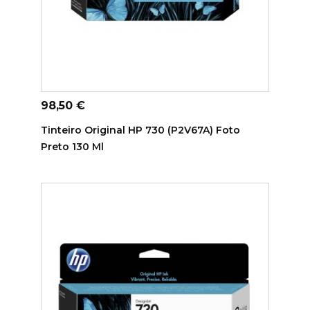
ADICIONAR AO CARRINHO
Preço
98,50 €
Tinteiro Original HP 730 (P2V67A) Foto
Preto 130 Ml