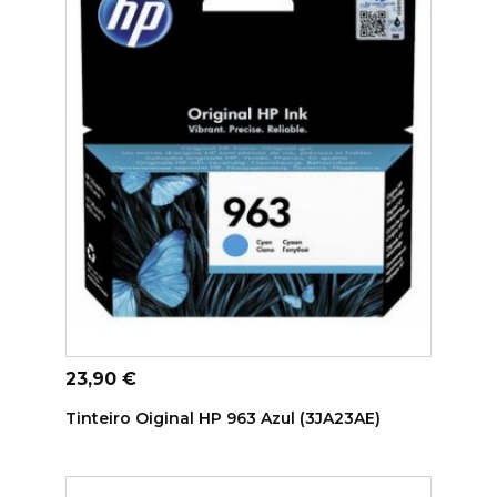
ADICIONAR AO CARRINHO
Preço
23,90 €
Tinteiro Oiginal HP 963 Azul (3JA23AE)