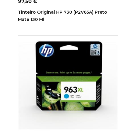
Preço
97,50 €
Tinteiro Original HP 730 (P2V65A) Preto
Mate 130 Ml