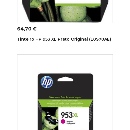
ADICIONAR AO CARRINHO
Preço
64,70 €
Tinteiro HP 953 XL Preto Original (L0S70AE)