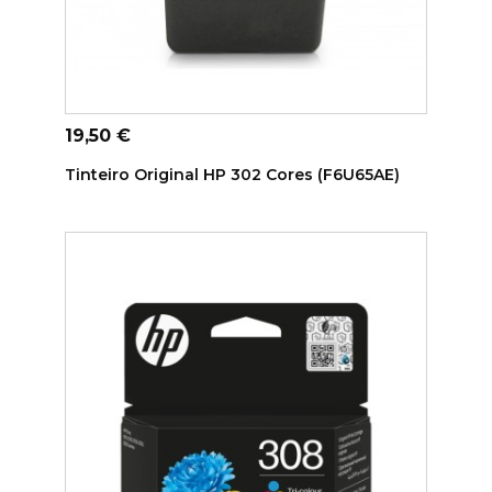
ADICIONAR AO CARRINHO
Preço
19,50 €
Tinteiro Original HP 302 Cores (F6U65AE)