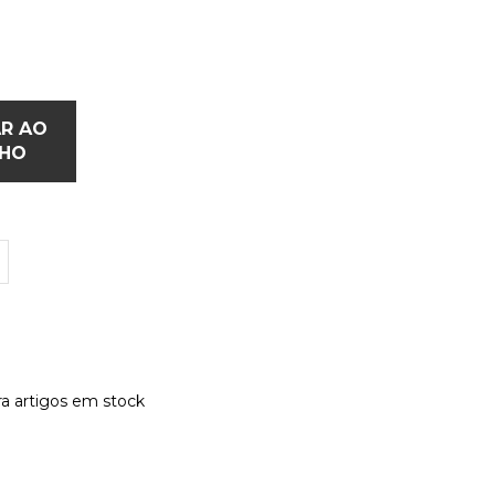
AR AO
NHO
a artigos em stock