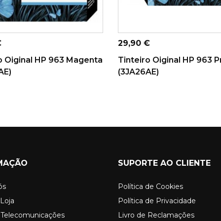
ICIONAR AO
ADICIONAR AO
CARRINHO
CARRINHO
Preço
€
29,90 €
o Oiginal HP 963 Magenta
Tinteiro Oiginal HP 963 P
AE)
(3JA26AE)
MAÇÃO
SUPORTE AO CLIENTE
ós
Política de Cookies
Loja
Política de Privacidade
o Telecomunicações
Livro de Reclamações