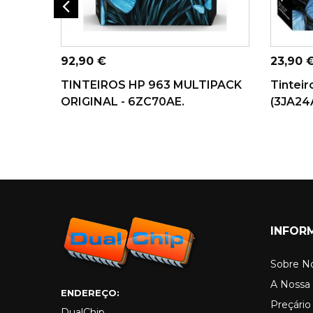
ADICIONAR AO
AD
CARRINHO
Preço
Preço
92,90 €
23,90 
TINTEIROS HP 963 MULTIPACK
Tinteir
ORIGINAL - 6ZC70AE.
(3JA24
INFOR
Sobre N
A Nossa 
ENDEREÇO:
Preçári
DualChip