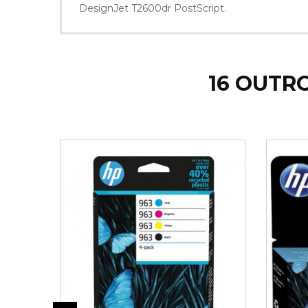
DesignJet T2600dr PostScript.
16 OUTR