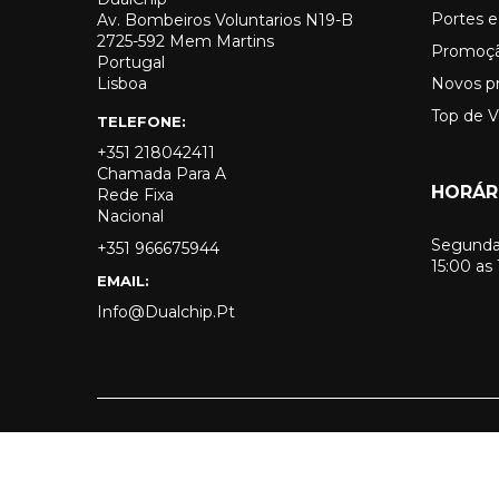
Portes e
Av. Bombeiros Voluntarios N19-B
2725-592 Mem Martins
Promoç
Portugal
Lisboa
Novos p
Top de 
TELEFONE:
+351 218042411
Chamada Para A
HORÁR
Rede Fixa
Nacional
Segunda 
+351 966675944
15:00 as
EMAIL:
Info@dualchip.pt
© 2026 - Todos os direitos reservados a DualChip