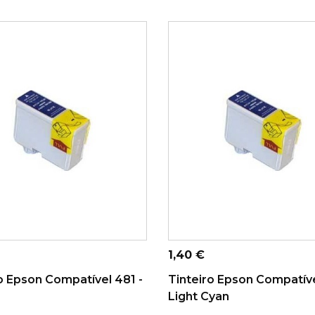
ONAR AO CARRINHO
ADICIONAR AO CARRINHO
Preço
1,40 €
o Epson Compatível 481 -
Tinteiro Epson Compatíve
Light Cyan