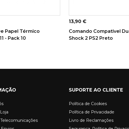
ONAR AO CARRINHO
ADICIONAR AO CARRINHO
Preço
13,90 €
De Papel Térmico
Comando Compativel Du
1 - Pack 10
Shock 2 PS2 Preto
MAÇÃO
SUPORTE AO CLIENTE
ós
Política de Cookies
Loja
Política de Privacidade
o Telecomunicações
Livro de Reclamações
 Envios
Segurança, Política de Privac