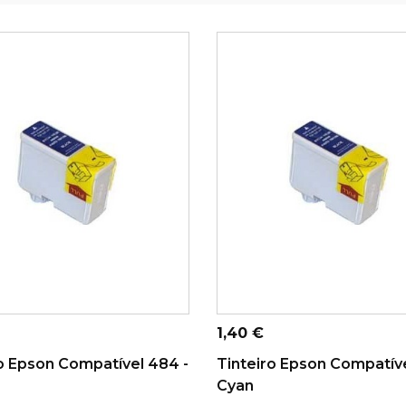
ONAR AO CARRINHO
ADICIONAR AO CARRINHO
Preço
1,40 €
o Epson Compatível 484 -
Tinteiro Epson Compatíve
Cyan