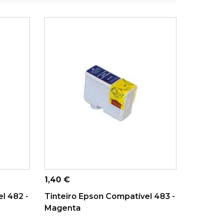
ADICIONAR AO CARRINHO
Preço
1,40 €
l 482 -
Tinteiro Epson Compatível 483 -
Magenta