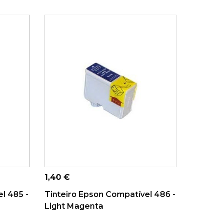
ADICIONAR AO CARRINHO
Preço
1,40 €
l 485 -
Tinteiro Epson Compatível 486 -
Light Magenta