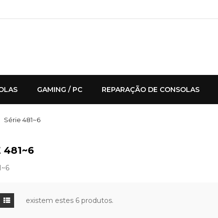
OLAS
GAMING / PC
REPARAÇÃO DE CONSOLAS
Série 481~6
 481~6
1~6
existem estes 6 produtos.