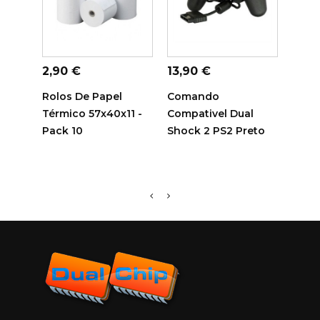
ADICIONAR AO
ADICIONAR AO
ADI
CARRINHO
CARRINHO
C
Preço
Preço
Preç
2,90 €
13,90 €
14,7
Rolos De Papel
Comando
Tamb
Térmico 57x40x11 -
Compativel Dual
Sam
Pack 10
Shock 2 PS2 Preto
Comp
R116