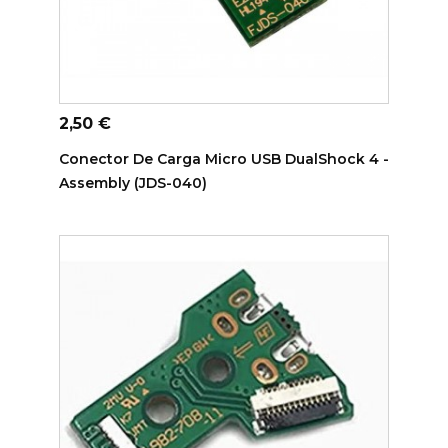
ADICIONAR AO CARRINHO
Preço
2,50 €
Conector De Carga Micro USB DualShock 4 -
Assembly (JDS-040)