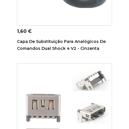
ADICIONAR AO CARRINHO
Preço
1,60 €
Capa De Substituição Para Analógicos De
Comandos Dual Shock 4 V2 - Cinzenta