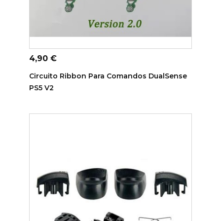
ADICIONAR AO CARRINHO
Preço
4,90 €
Circuito Ribbon Para Comandos DualSense
PS5 V2