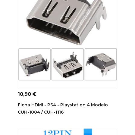
ADICIONAR AO CARRINHO
Preço
10,90 €
Ficha HDMI - PS4 - Playstation 4 Modelo
CUH-1004 / CUH-1116