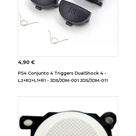
ADICIONAR AO CARRINHO
Preço
4,90 €
PS4 Conjunto 4 Triggers DualShock 4 -
L2+R2+L1+R1 - JDS/JDM-001 JDS/JDM-011