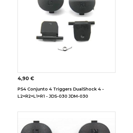
ADICIONAR AO CARRINHO
Preço
4,90 €
PS4 Conjunto 4 Triggers DualShock 4 -
L2+R2+L1+R1 - JDS-030 JDM-030