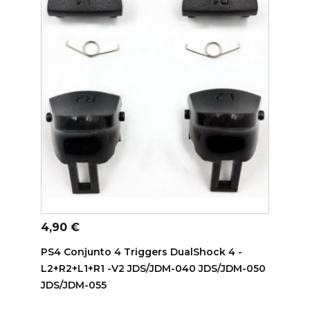
ADICIONAR AO CARRINHO
Preço
4,90 €
PS4 Conjunto 4 Triggers DualShock 4 -
L2+R2+L1+R1 -V2 JDS/JDM-040 JDS/JDM-050
JDS/JDM-055