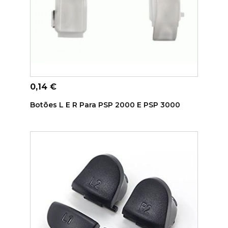
ADICIONAR AO CARRINHO
Preço
0,14 €
Botões L E R Para PSP 2000 E PSP 3000