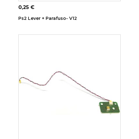
ADICIONAR AO CARRINHO
Preço
0,25 €
Ps2 Lever + Parafuso- V12