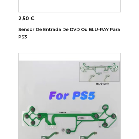
ADICIONAR AO CARRINHO
Preço
2,50 €
Sensor De Entrada De DVD Ou BLU-RAY Para
PS3