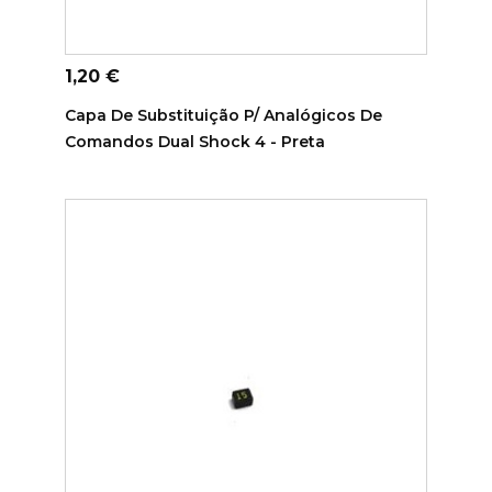
ADICIONAR AO CARRINHO
Preço
1,20 €
Capa De Substituição P/ Analógicos De
Comandos Dual Shock 4 - Preta