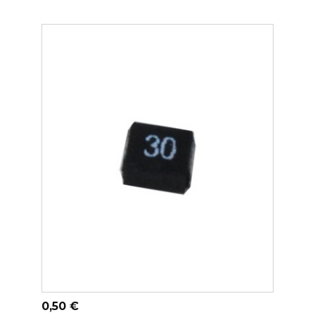
ADICIONAR AO CARRINHO
Preço
0,50 €