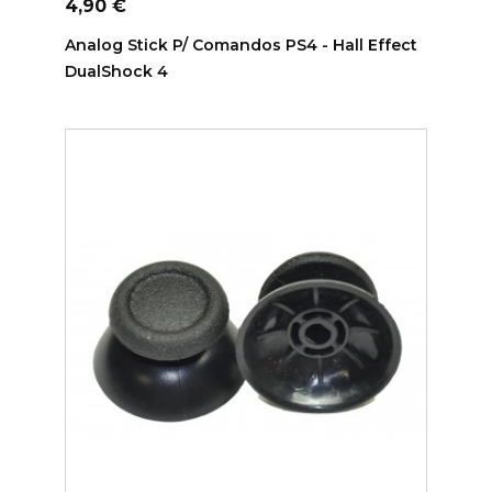
Preço
4,90 €
Analog Stick P/ Comandos PS4 - Hall Effect
DualShock 4