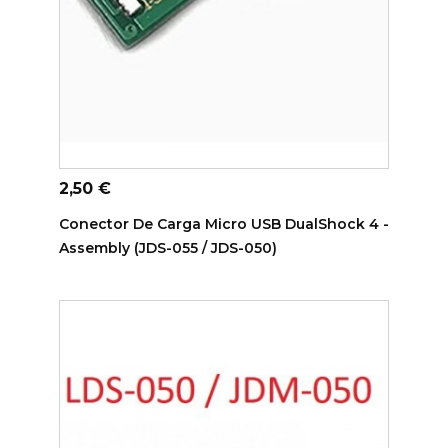
ADICIONAR AO CARRINHO
Preço
2,50 €
Conector De Carga Micro USB DualShock 4 -
Assembly (JDS-055 / JDS-050)