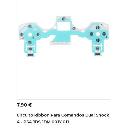
ADICIONAR AO CARRINHO
Preço
7,90 €
Circuito Ribbon Para Comandos Dual Shock
4 - PS4 JDS JDM 001Y 011