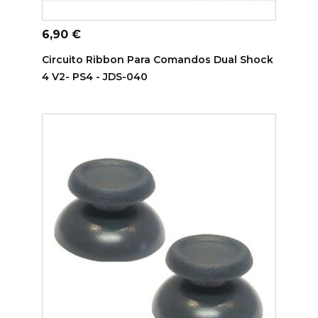
ADICIONAR AO CARRINHO
Preço
6,90 €
Circuito Ribbon Para Comandos Dual Shock
4 V2- PS4 - JDS-040