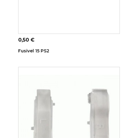
ADICIONAR AO CARRINHO
Preço
0,50 €
Fusivel 15 PS2