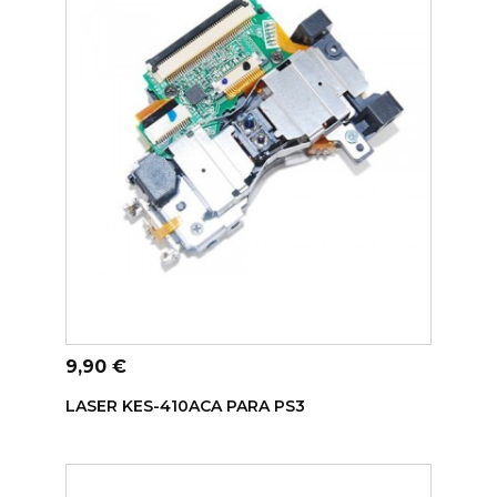
ADICIONAR AO CARRINHO
Preço
9,90 €
LASER KES-410ACA PARA PS3