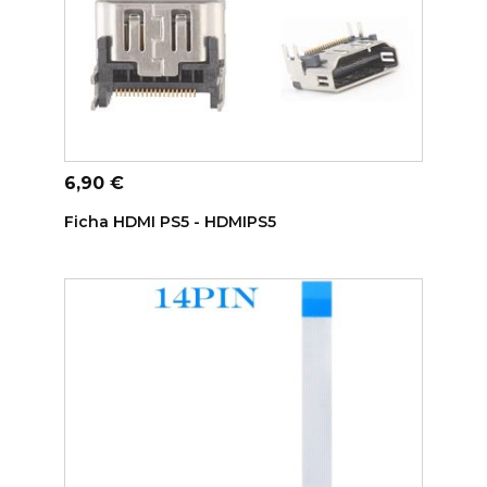
ADICIONAR AO CARRINHO
Preço
6,90 €
Ficha HDMI PS5 - HDMIPS5