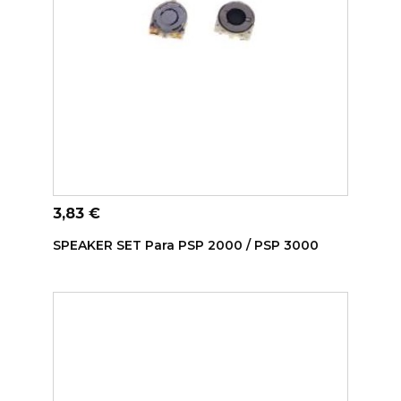
ADICIONAR AO CARRINHO
Preço
3,83 €
SPEAKER SET Para PSP 2000 / PSP 3000