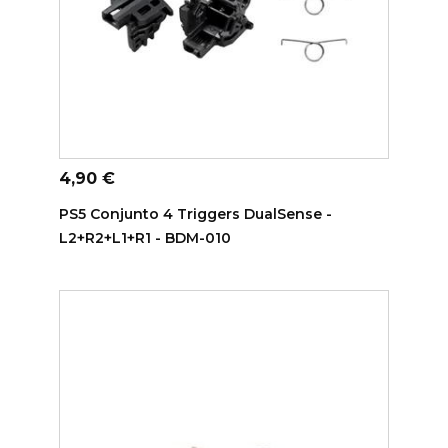
ADICIONAR AO CARRINHO
Preço
4,90 €
PS5 Conjunto 4 Triggers DualSense -
L2+R2+L1+R1 - BDM-010