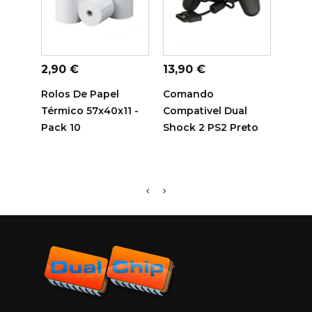
ADICIONAR AO
ADICIONAR AO
ADI
CARRINHO
CARRINHO
C
Preço
Preço
Preç
2,90 €
13,90 €
14,7
Rolos De Papel
Comando
Tamb
Térmico 57x40x11 -
Compativel Dual
Sam
Pack 10
Shock 2 PS2 Preto
Comp
R116