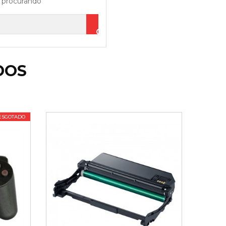
 procurando
DOS
ESGOTADO