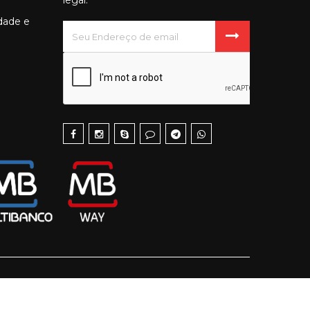
legal.
idade e