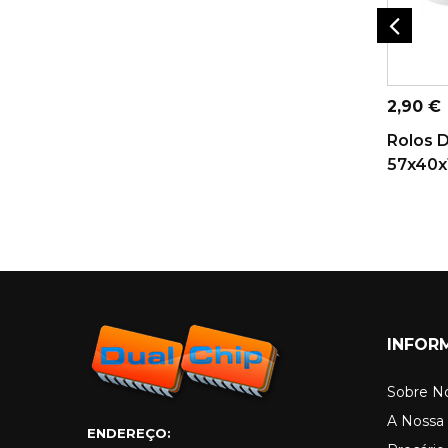
ADICI
Preço
2,90 €
Rolos 
57x40x1
INFOR
Sobre N
A Nossa 
ENDEREÇO: