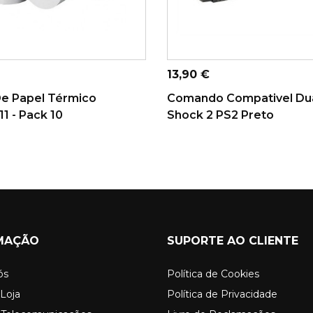
ONAR AO CARRINHO
ADICIONAR AO CARRINHO
Preço
13,90 €
De Papel Térmico
Comando Compativel Du
1 - Pack 10
Shock 2 PS2 Preto
MAÇÃO
SUPORTE AO CLIENTE
ós
Política de Cookies
Loja
Política de Privacidade