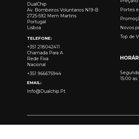
Preçári
DualChip
Portes e
Av. Bombeiros Voluntarios N19-B
2725-592 Mem Martins
Promoç
Portugal
Lisboa
Novos p
Top de 
TELEFONE:
+351 218042411
Chamada Para A
HORÁR
Rede Fixa
Nacional
Segunda 
+351 966675944
15:00 as
EMAIL:
Info@dualchip.pt
© 2026 - Todos os direitos reservados a DualChip