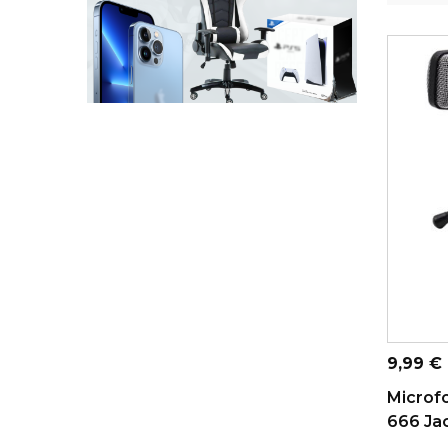
ADICI
Preço
9,99 €
Microf
666 Ja