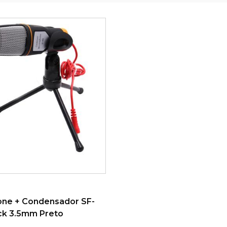
ONAR AO CARRINHO
one + Condensador SF-
ck 3.5mm Preto