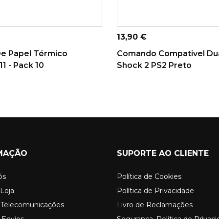
ONAR AO CARRINHO
ADICIONAR AO CARRINHO
Preço
13,90 €
De Papel Térmico
Comando Compativel Du
1 - Pack 10
Shock 2 PS2 Preto
MAÇÃO
SUPORTE AO CLIENTE
ós
Política de Cookies
Loja
Política de Privacidade
o Telecomunicações
Livro de Reclamações
 Envios
Segurança, Política de Privac