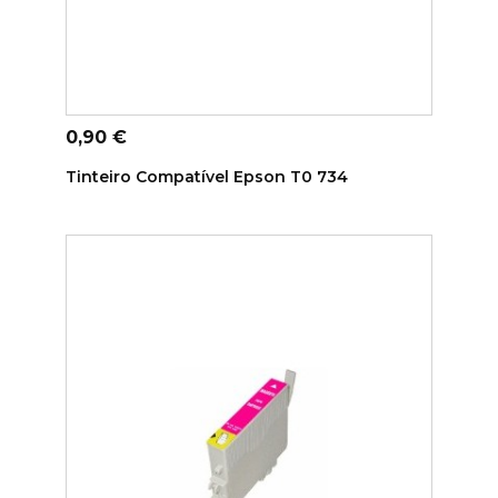
ADICIONAR AO CARRINHO
Preço
0,90 €
Tinteiro Compatível Epson T0 734