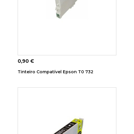
ADICIONAR AO CARRINHO
Preço
0,90 €
Tinteiro Compatível Epson T0 732