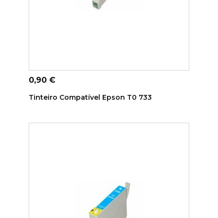
ADICIONAR AO CARRINHO
Preço
0,90 €
Tinteiro Compatível Epson T0 733