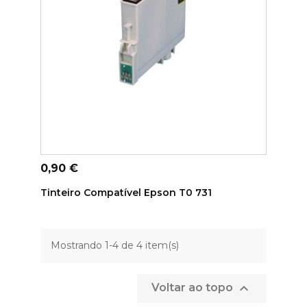
ADICIONAR AO CARRINHO
Preço
0,90 €
Tinteiro Compatível Epson T0 731
Mostrando 1-4 de 4 item(s)

Voltar ao topo