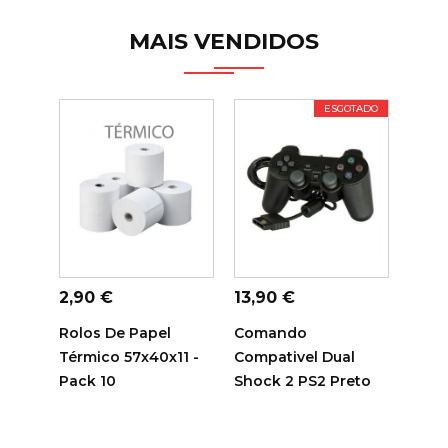
MAIS VENDIDOS
ESGOTADO
ADICIONAR AO
ADICIONAR AO
ADI
CARRINHO
CARRINHO
C
Preço
Preço
Preç
2,90 €
13,90 €
14,7
Rolos De Papel
Comando
Tamb
Térmico 57x40x11 -
Compativel Dual
Sam
Pack 10
Shock 2 PS2 Preto
Comp
R116