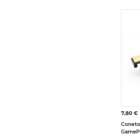
ADICI
Preço
7,80 €
Coneto
GamePa