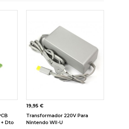
ADICIONAR AO CARRINHO
Preço
19,95 €
 PCB
Transformador 220V Para
 + Dto
Nintendo WII-U