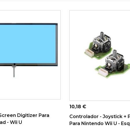
ONAR AO CARRINHO
ADICIONAR AO CARRINHO
Preço
10,18 €
creen Digitizer Para
Controlador - Joystick +
d - Wii U
Para Nintendo Wii U - Esq