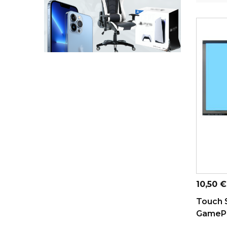
ADICI
Preço
10,50 €
Touch S
GamePa