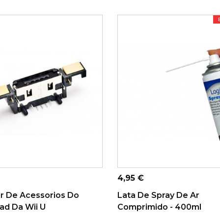
ONAR AO CARRINHO
ADICIONAR AO CARRINHO
Preço
4,95 €
r De Acessorios Do
Lata De Spray De Ar
d Da Wii U
Comprimido - 400ml