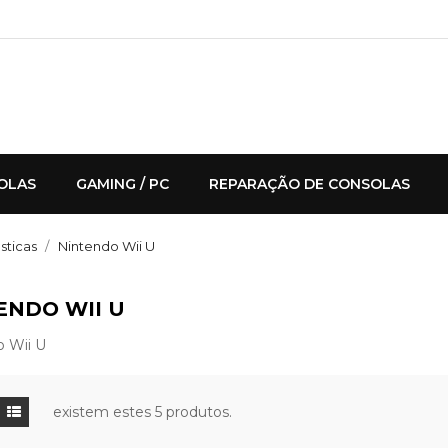
OLAS
GAMING / PC
REPARAÇÃO DE CONSOLAS
ticas
Nintendo Wii U
ENDO WII U
o Wii U
existem estes 5 produtos.