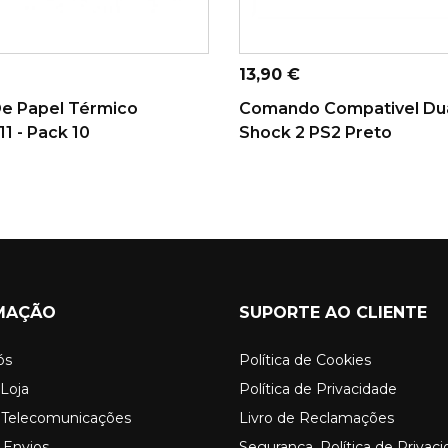
ONAR AO CARRINHO
ADICIONAR AO CARRINHO
Preço
13,90 €
De Papel Térmico
Comando Compativel Du
1 - Pack 10
Shock 2 PS2 Preto
MAÇÃO
SUPORTE AO CLIENTE
ós
Política de Cookies
Loja
Política de Privacidade
o Telecomunicações
Livro de Reclamações
 Envios
Segurança, Política de Privac