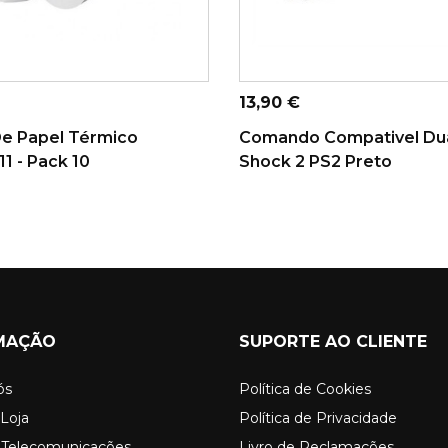
ONAR AO CARRINHO
ADICIONAR AO CARRINHO
Preço
13,90 €
De Papel Térmico
Comando Compativel Du
1 - Pack 10
Shock 2 PS2 Preto
MAÇÃO
SUPORTE AO CLIENTE
ós
Política de Cookies
Loja
Política de Privacidade
o Telecomunicações
Livro de Reclamações