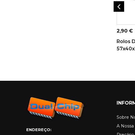
ADICI
Preço
2,90 €
Rolos 
57x40x1
INFOR
Sobre N
A Nossa 
ENDEREÇO:
Preçári