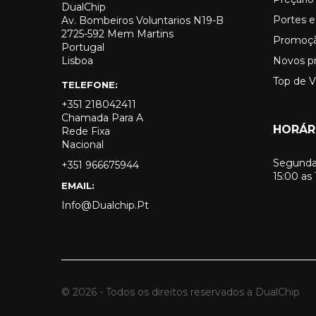
DualChip
Portes e
Av. Bombeiros Voluntarios N19-B
2725-592 Mem Martins
Promoç
Portugal
Lisboa
Novos p
Top de 
TELEFONE:
+351 218042411
Chamada Para A
HORÁR
Rede Fixa
Nacional
Segunda 
+351 966675944
15:00 as
EMAIL:
Info@dualchip.pt
© 2026 - Todos os direitos reservados a DualChip