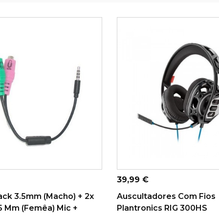
ONAR AO CARRINHO
ADICIONAR AO CARRINHO
Preço
39,99 €
ack 3.5mm (macho) + 2x
Auscultadores Com Fios
.5 Mm (femêa) Mic +
Plantronics RIG 300HS