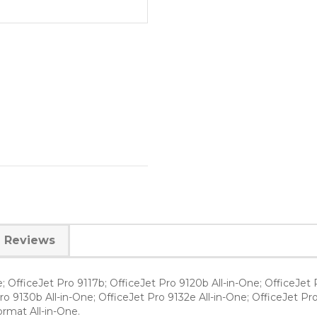
Reviews
; OfficeJet Pro 9117b; OfficeJet Pro 9120b All-in-One; OfficeJet P
ro 9130b All-in-One; OfficeJet Pro 9132e All-in-One; OfficeJet P
rmat All-in-One.