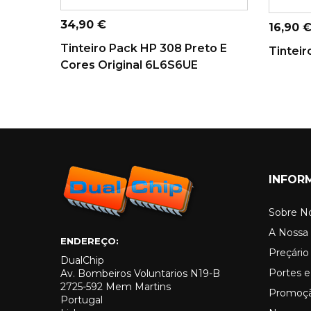
AD
CARRINHO
Preço
34,90 €
Preço
16,90 
Tinteiro Pack HP 308 Preto E
Tinteir
Cores Original 6L6S6UE
INFOR
Sobre N
A Nossa 
ENDEREÇO:
Preçári
DualChip
Portes e
Av. Bombeiros Voluntarios N19-B
2725-592 Mem Martins
Promoç
Portugal