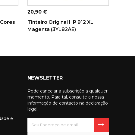
ADICIONAR AO
CARRINHO
Preço
206,03
Preço
20,90 €
Tintei
 Cores
Tinteiro Original HP 912 XL
(P2V73
Magenta (3YL82AE)
NEWSLETTER
Pode cancelar a subscrição a qualquer
momento. Para tal, consulte a nossa
informação de contacto na declaração
legal.
idade e