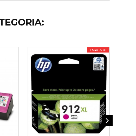
TEGORIA:
ESGOTADO
A