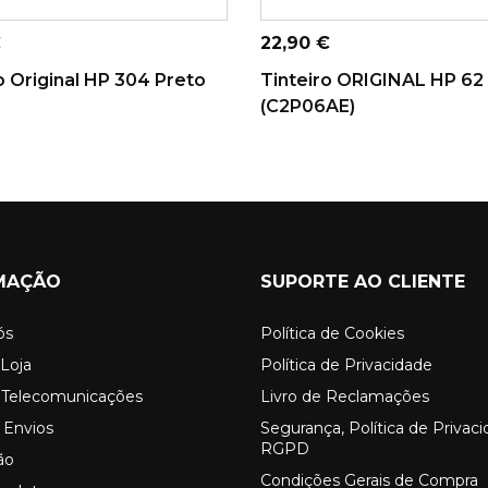
ICIONAR AO
ADICIONAR AO
CARRINHO
CARRINHO
Preço
€
22,90 €
o Original HP 304 Preto
Tinteiro ORIGINAL HP 62
(C2P06AE)
MAÇÃO
SUPORTE AO CLIENTE
ós
Política de Cookies
Loja
Política de Privacidade
o Telecomunicações
Livro de Reclamações
 Envios
Segurança, Política de Privac
RGPD
ão
Condições Gerais de Compra