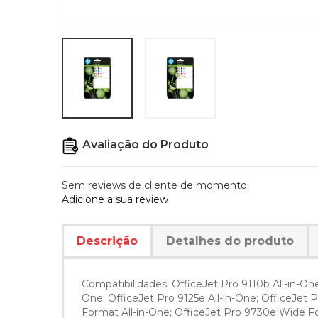
Avaliação do Produto
Sem reviews de cliente de momento.
Adicione a sua review
Descrição
Detalhes do produto
Compatibilidades: OfficeJet Pro 9110b All-in-One
One; OfficeJet Pro 9125e All-in-One; OfficeJet P
Format All-in-One; OfficeJet Pro 9730e Wide Fo