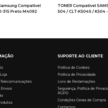
Samsung Compativel
TONER Compatível SAM
0-315 Preto M4092
504 / CLT-K504S / K504 -
MAÇÃO
SUPORTE AO CLIENTE
ós
Política de Cookies
Loja
Política de Privacidade
o Telecomunicações
Livro de Reclamações
 Envios
Segurança, Política de Privac
RGPD
ão
Condições Gerais de Compra
rodutos
Contactos: