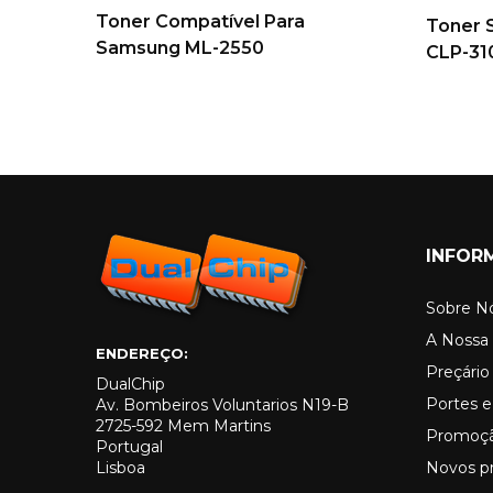
Toner Compatível Para
Toner 
Samsung ML-2550
CLP-31
INFOR
Sobre N
A Nossa 
ENDEREÇO:
Preçári
DualChip
Portes e
Av. Bombeiros Voluntarios N19-B
2725-592 Mem Martins
Promoç
Portugal
Lisboa
Novos p