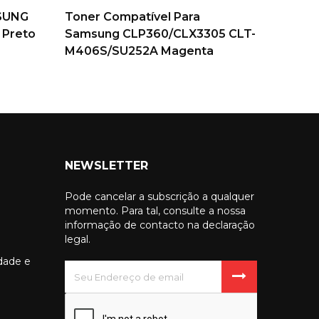
SUNG
Toner Compatível Para
TONER
 Preto
Samsung CLP360/CLX3305 CLT-
MLT-D1
M406S/SU252A Magenta
NEWSLETTER
Pode cancelar a subscrição a qualquer
momento. Para tal, consulte a nossa
informação de contacto na declaração
legal.
idade e