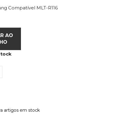
ng Compatível MLT-R116
AR AO
NHO
stock
a artigos em stock