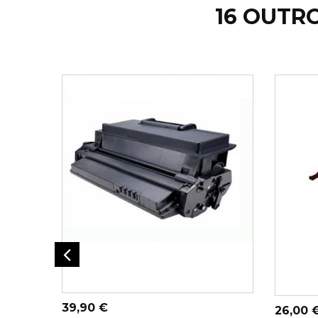
16 OUTR
ADICIONAR AO
AD
CARRINHO
Preço
39,90 €
Preço
26,00 