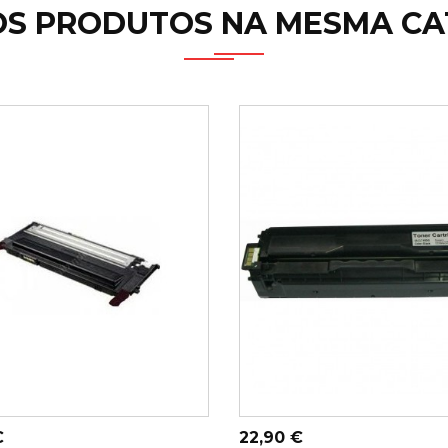
OS PRODUTOS NA MESMA CA
ICIONAR AO
ADICIONAR AO
CARRINHO
CARRINHO
Preço
€
22,90 €