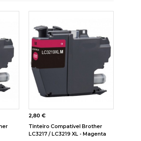
ADICIONAR AO CARRINHO
Preço
2,80 €
her
Tinteiro Compatível Brother
LC3217 / LC3219 XL - Magenta