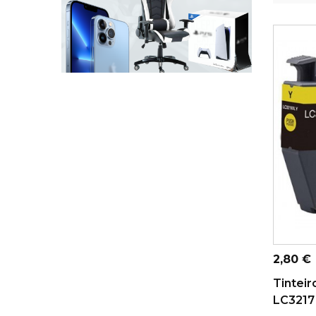
ADICI
Preço
2,80 €
Tinteir
LC3217 