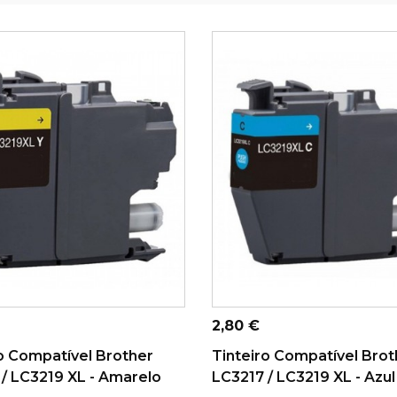
ONAR AO CARRINHO
ADICIONAR AO CARRINHO
Preço
2,80 €
o Compatível Brother
Tinteiro Compatível Brot
/ LC3219 XL - Amarelo
LC3217 / LC3219 XL - Azul