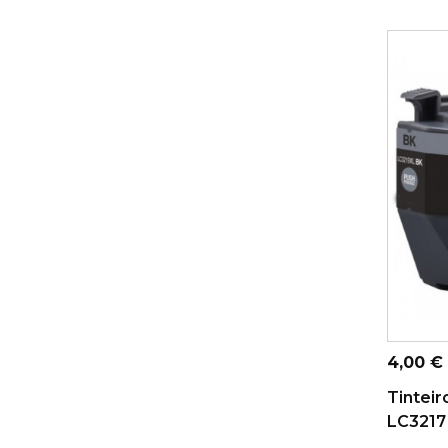
ADICI
Preço
4,00 €
Tinteir
LC3217 