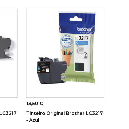
ADICIONAR AO CARRINHO
Preço
13,50 €
 LC3217
Tinteiro Original Brother LC3217
- Azul