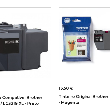
ADICIONAR AO CARRINHO
ONAR AO CARRINHO
Preço
13,50 €
Tinteiro Original Brother
o Compatível Brother
- Magenta
/ LC3219 XL - Preto