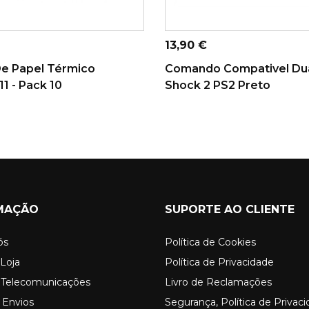
ONAR AO CARRINHO
ADICIONAR AO CARRINHO
Preço
13,90 €
De Papel Térmico
Comando Compativel Du
1 - Pack 10
Shock 2 PS2 Preto
MAÇÃO
SUPORTE AO CLIENTE
ós
Política de Cookies
Loja
Política de Privacidade
o Telecomunicações
Livro de Reclamações
 Envios
Segurança, Política de Privac