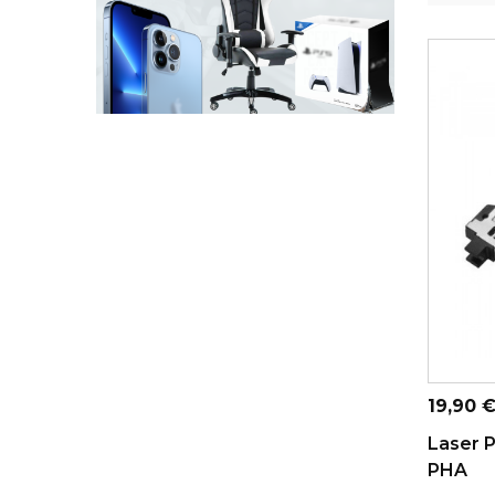
ADICI
Preço
19,90 
Laser P
PHA