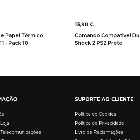
ONAR AO CARRINHO
ADICIONAR AO CARRINHO
Preço
13,90 €
De Papel Térmico
Comando Compativel Du
1 - Pack 10
Shock 2 PS2 Preto
MAÇÃO
SUPORTE AO CLIENTE
ós
Política de Cookies
Loja
Política de Privacidade
o Telecomunicações
Livro de Reclamações