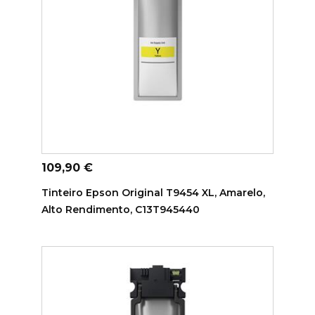
ADICIONAR AO CARRINHO
Preço
109,90 €
Tinteiro Epson Original T9454 XL, Amarelo,
Alto Rendimento, C13T945440