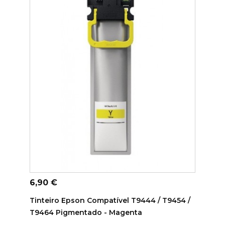
ADICIONAR AO CARRINHO
Preço
6,90 €
Tinteiro Epson Compatível T9444 / T9454 /
T9464 Pigmentado - Magenta