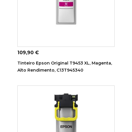
ADICIONAR AO CARRINHO
Preço
109,90 €
Tinteiro Epson Original T9453 XL, Magenta,
Alto Rendimento, C13T945340