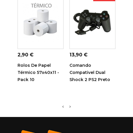
ADICIONAR AO
ADICIONAR AO
ADI
CARRINHO
CARRINHO
C
Preço
Preço
Preç
2,90 €
13,90 €
14,7
Rolos De Papel
Comando
Tamb
Térmico 57x40x11 -
Compativel Dual
Sam
Pack 10
Shock 2 PS2 Preto
Comp
R116