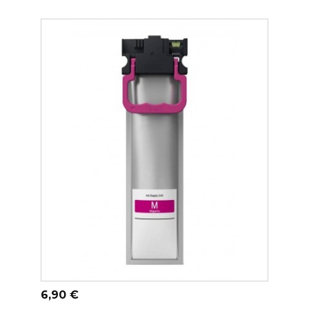
ADICIONAR AO CARRINHO
Preço
6,90 €