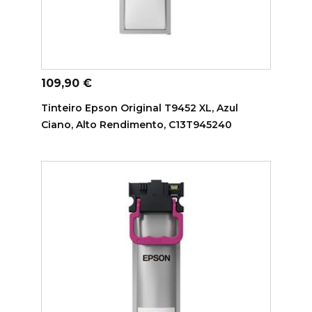
ADICIONAR AO CARRINHO
Preço
109,90 €
Tinteiro Epson Original T9452 XL, Azul
Ciano, Alto Rendimento, C13T945240