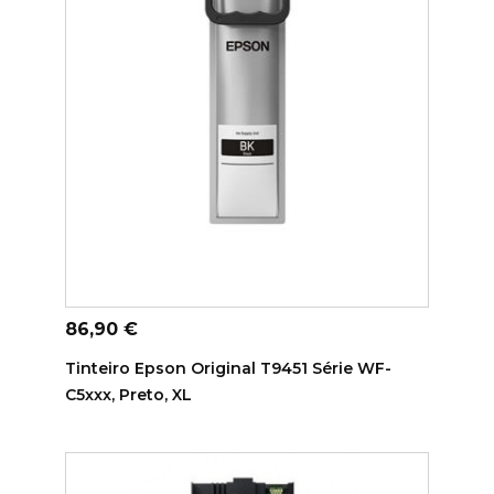
ADICIONAR AO CARRINHO
Preço
86,90 €
Tinteiro Epson Original T9451 Série WF-
C5xxx, Preto, XL