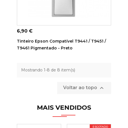
ADICIONAR AO CARRINHO
Preço
6,90 €
Tinteiro Epson Compatível T9441 / T9451 /
T9461 Pigmentado - Preto
Mostrando 1-8 de 8 item(s)

Voltar ao topo
MAIS VENDIDOS
ESGOTADO