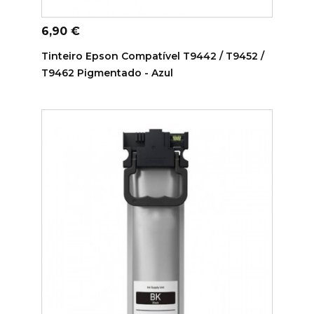
ADICIONAR AO CARRINHO
Preço
6,90 €
Tinteiro Epson Compatível T9442 / T9452 /
T9462 Pigmentado - Azul