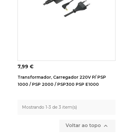
ADICIONAR AO CARRINHO
Preço
7,99 €
Transformador, Carregador 220V P/ PSP
1000 / PSP 2000 / PSP300 PSP E1000
Mostrando 1-3 de 3 item(s)

Voltar ao topo