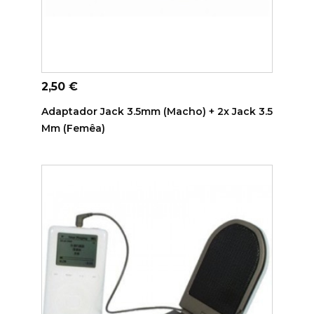
ADICIONAR AO CARRINHO
Preço
2,50 €
Adaptador Jack 3.5mm (macho) + 2x Jack 3.5
Mm (femêa)