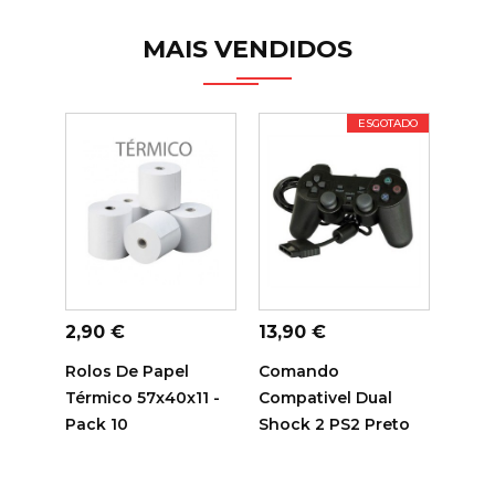
MAIS VENDIDOS
ESGOTADO
ADICIONAR AO
ADICIONAR AO
ADI
CARRINHO
CARRINHO
C
Preço
Preço
Preç
2,90 €
13,90 €
14,7
Rolos De Papel
Comando
Tamb
Térmico 57x40x11 -
Compativel Dual
Sam
Pack 10
Shock 2 PS2 Preto
Comp
R116