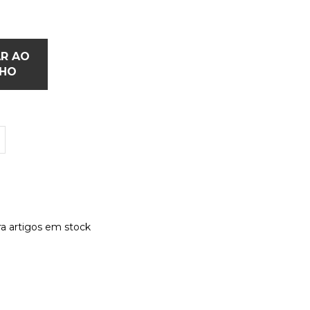
AR AO
NHO
a artigos em stock