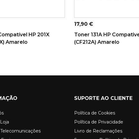
ICIONAR AO
ADICIONAR AO
CARRINHO
CARRINHO
Preço
17,90 €
Compatível HP 201X
Toner 131A HP Compative
X) Amarelo
(CF212A) Amarelo
MAÇÃO
SUPORTE AO CLIENTE
ós
Política de Cookies
Loja
Política de Privacidade
o Telecomunicações
Livro de Reclamações