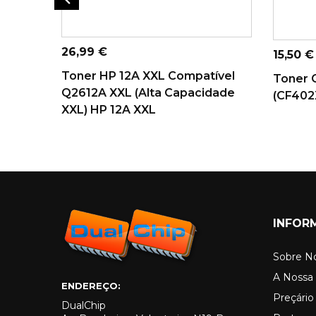
ADICIONAR AO
AD
CARRINHO
Preço
26,99 €
Preço
15,50 €
Toner HP 12A XXL Compatível
Toner 
Q2612A XXL (alta Capacidade
(CF402
XXL) HP 12A XXL
INFOR
Sobre N
A Nossa 
ENDEREÇO:
Preçári
DualChip