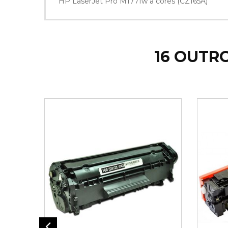
HP LaserJet Pro M177fw a cores (CZ165A)
16 OUTR