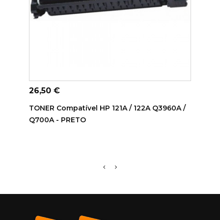
ADICIONAR AO CARRINHO
AD
Preço
Preç
26,50 €
59,9
TONER Compatível HP 121A / 122A Q3960A /
Toner
Q700A - PRETO
CF24