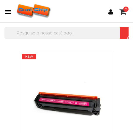
0

NEW