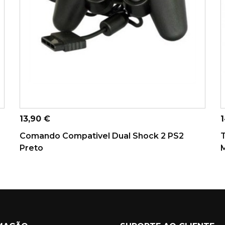
ADICIONAR AO CARRINHO
Preço
P
13,90 €
1
Comando Compativel Dual Shock 2 PS2
Preto