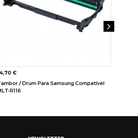
ADICIONAR AO CARRINHO
A
reço
Preço
4,70 €
15,50 
Tambor / Drum Para Samsung Compatível
Toner 
MLT-R116