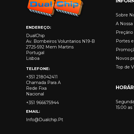
INFOR
Sobre N
A Nossa 
ENDEREÇO:
Preçári
DualChip
Portes e
Av. Bombeiros Voluntarios N19-B
2725-592 Mem Martins
Promoç
Portugal
Lisboa
Novos p
Top de 
TELEFONE:
+351 218042411
Chamada Para A
HORÁR
Rede Fixa
Nacional
Segunda 
+351 966675944
15:00 as
EMAIL:
Info@dualchip.pt