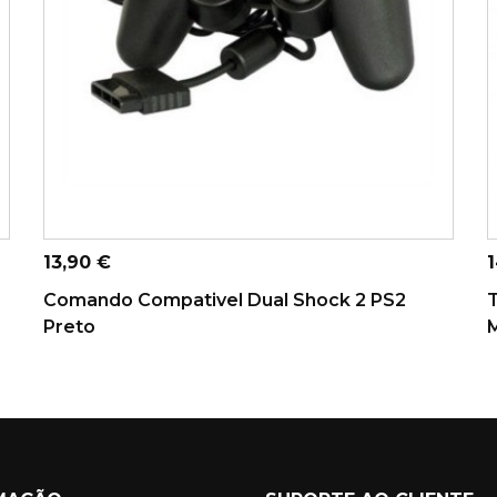
ADICIONAR AO CARRINHO
Preço
P
13,90 €
1
Comando Compativel Dual Shock 2 PS2
Preto