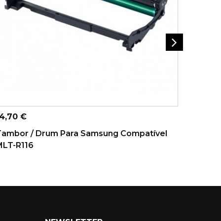
ADICIONAR AO CARRINHO
A
reço
Preço
4,70 €
15,50 
Tambor / Drum Para Samsung Compatível
Toner 
MLT-R116