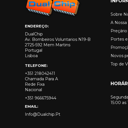
INFOR
Sobre N
A Nossa 
ENDEREÇO:
Preçári
DualChip
Portes e
Av. Bombeiros Voluntarios N19-B
2725-592 Mem Martins
Promoç
Portugal
Lisboa
Novos p
Top de 
TELEFONE:
+351 218042411
Chamada Para A
HORÁR
Rede Fixa
Nacional
Segunda 
+351 966675944
15:00 as
EMAIL:
Info@dualchip.pt