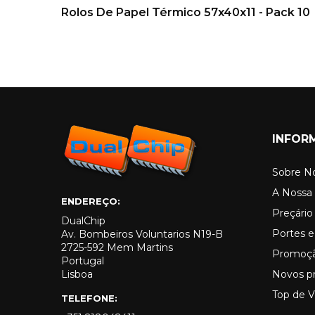
Rolos De Papel Térmico 57x40x11 - Pack 10
INFOR
Sobre N
A Nossa 
ENDEREÇO:
Preçári
DualChip
Portes e
Av. Bombeiros Voluntarios N19-B
2725-592 Mem Martins
Promoç
Portugal
Lisboa
Novos p
Top de 
TELEFONE: