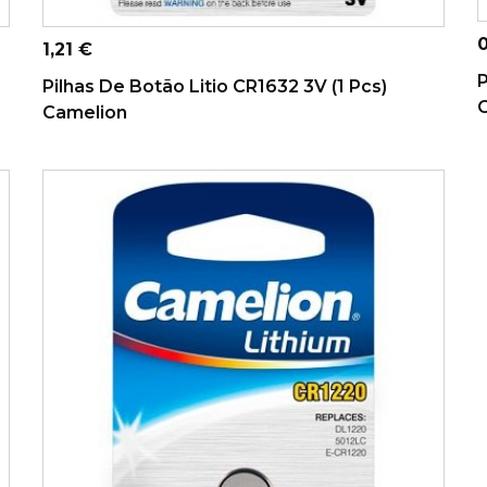
ADICIONAR AO CARRINHO
P
Preço
1,21 €
P
Pilhas De Botão Litio CR1632 3V (1 Pcs)
Camelion