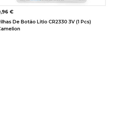
ADICIONAR AO CARRINHO
reço
0,96 €
ilhas De Botão Litio CR2330 3V (1 Pcs)
Camelion