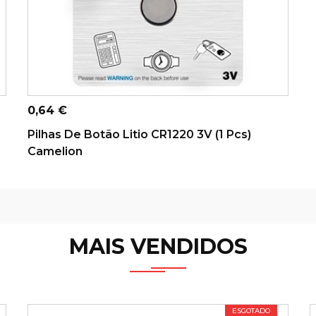
ADICIONAR AO CARRINHO
Preço
0,64 €
Pilhas De Botão Litio CR1220 3V (1 Pcs)
Camelion
MAIS VENDIDOS
ESGOTADO