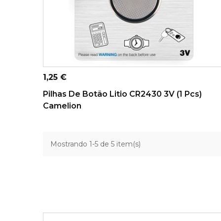
ADICIONAR AO CARRINHO
Preço
1,25 €
Pilhas De Botão Litio CR2430 3V (1 Pcs)
Camelion
Mostrando 1-5 de 5 item(s)