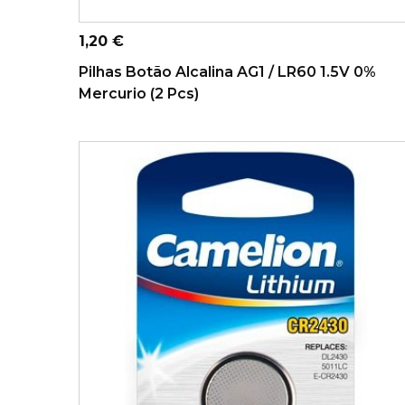
ADICIONAR AO CARRINHO
Preço
1,20 €
Pilhas Botão Alcalina AG1 / LR60 1.5V 0%
Mercurio (2 Pcs)