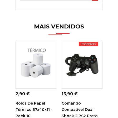

MAIS VENDIDOS
ESGOTADO
ADICIONAR AO
ADICIONAR AO
ADI
CARRINHO
CARRINHO
C
Preço
Preço
Preç
2,90 €
13,90 €
14,7
Rolos De Papel
Comando
Tamb
Térmico 57x40x11 -
Compativel Dual
Sam
Pack 10
Shock 2 PS2 Preto
Comp