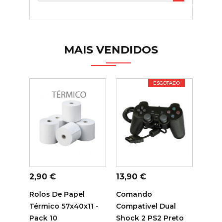

MAIS VENDIDOS
ESGOTADO
ADICIONAR AO
ADICIONAR AO
ADI
CARRINHO
CARRINHO
C
Preço
Preço
Preç
2,90 €
13,90 €
14,7
Rolos De Papel
Comando
Tamb
Térmico 57x40x11 -
Compativel Dual
Sam
Pack 10
Shock 2 PS2 Preto
Comp