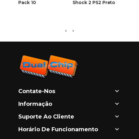
Pack 10
Shock 2 PS2 Preto
Comp
R116

Contate-Nos

Informação

Suporte Ao Cliente

Horário De Funcionamento