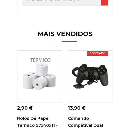

MAIS VENDIDOS
ESGOTADO
ADICIONAR AO
ADICIONAR AO
ADI
CARRINHO
CARRINHO
C
Preço
Preço
Preç
2,90 €
13,90 €
14,7
Rolos De Papel
Comando
Tamb
Térmico 57x40x11 -
Compativel Dual
Sam