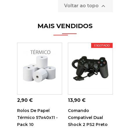

Voltar ao topo
MAIS VENDIDOS
ESGOTADO
ADICIONAR AO
ADICIONAR AO
ADI
CARRINHO
CARRINHO
C
Preço
Preço
Preç
2,90 €
13,90 €
14,7
Rolos De Papel
Comando
Tamb
Térmico 57x40x11 -
Compativel Dual
Sam
Pack 10
Shock 2 PS2 Preto
Comp