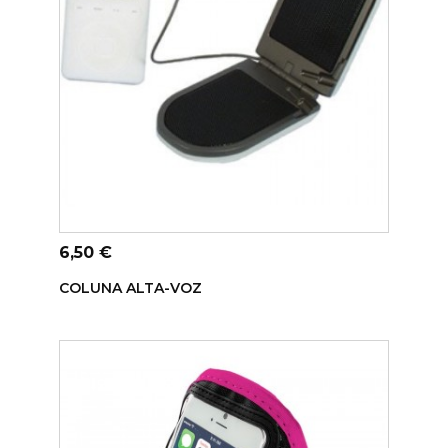
ADICIONAR AO CARRINHO
Preço
6,50 €
COLUNA ALTA-VOZ