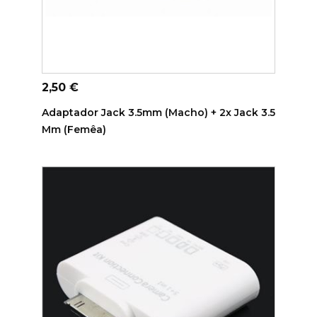
ADICIONAR AO CARRINHO
Preço
2,50 €
Adaptador Jack 3.5mm (macho) + 2x Jack 3.5
Mm (femêa)