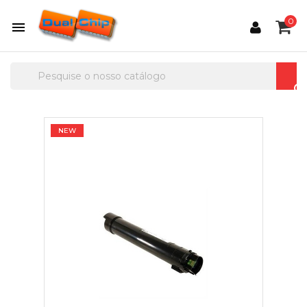
0

NEW