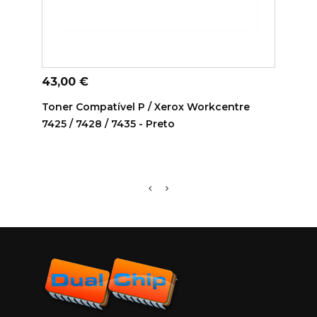
AD
ADICIONAR AO CARRINHO
Preç
90,9
Preço
43,00 €
Toner
Toner Compatível P / Xerox Workcentre
006R
7425 / 7428 / 7435 - Preto