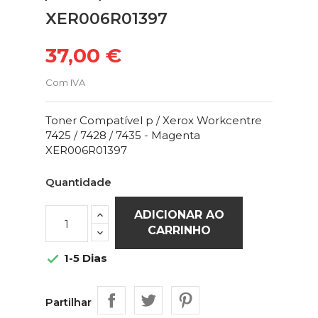
XER006R01397
37,00 €
Com IVA
Toner Compatível p / Xerox Workcentre
7425 / 7428 / 7435 - Magenta
XER006R01397
Quantidade
ADICIONAR AO
CARRINHO
1-5 Dias

Partilhar