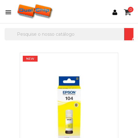
0

NEW