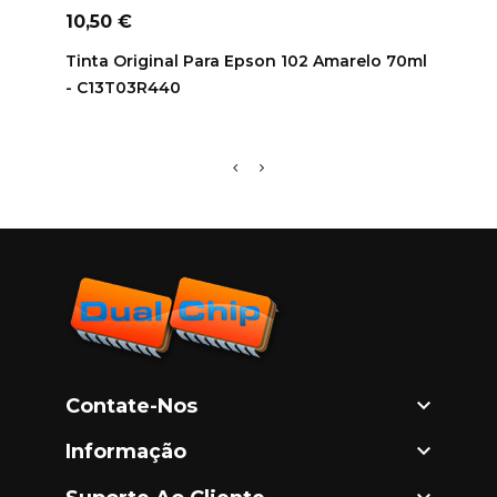
ADICIONAR AO CARRINHO
AD
Preço
Preç
10,50 €
17,9
Tinta Original Para Epson 102 Amarelo 70ml
Tinta
- C13T03R440

Contate-Nos

Informação