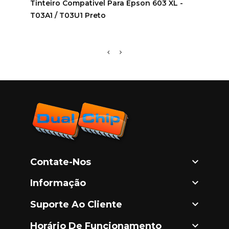
Tinteiro Compativel Para Epson 603 XL -
Tinte
T03A1 / T03U1 Preto
T03A

Contate-Nos

Informação

Suporte Ao Cliente

Horário De Funcionamento