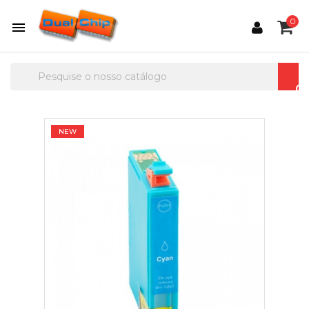
0

NEW