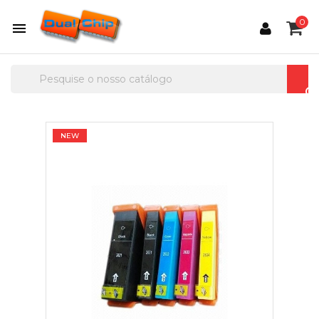
0

NEW