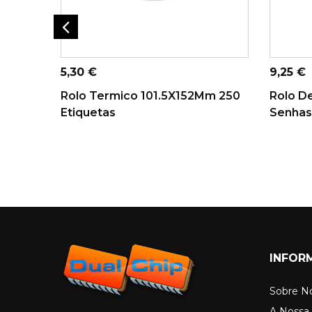
ADICIONAR AO
AD
CARRINHO
Preço
Preço
5,30 €
9,25 €
Rolo Termico 101.5X152Mm 250
Rolo D
Etiquetas
Senhas 
INFOR
Sobre N
A Nossa 