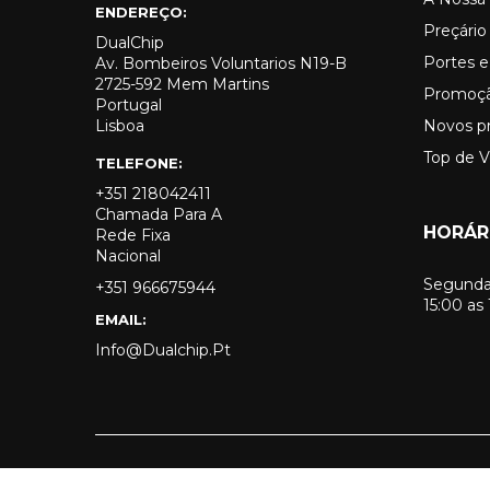
ENDEREÇO:
Preçári
DualChip
Portes e
Av. Bombeiros Voluntarios N19-B
2725-592 Mem Martins
Promoç
Portugal
Lisboa
Novos p
Top de 
TELEFONE:
+351 218042411
Chamada Para A
HORÁR
Rede Fixa
Nacional
Segunda 
+351 966675944
15:00 as
EMAIL:
Info@dualchip.pt
© 2026 - Todos os direitos reservados a DualChip