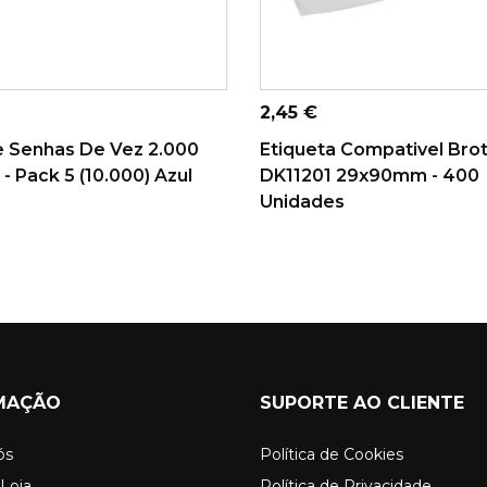
ICIONAR AO
ADICIONAR AO
CARRINHO
CARRINHO
Preço
2,45 €
e Senhas De Vez 2.000
Etiqueta Compativel Bro
- Pack 5 (10.000) Azul
DK11201 29x90mm - 400
Unidades
MAÇÃO
SUPORTE AO CLIENTE
ós
Política de Cookies
Loja
Política de Privacidade