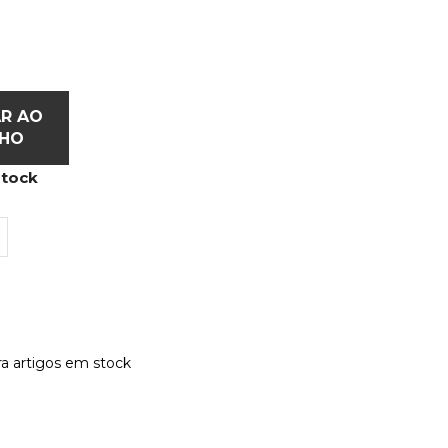
AR AO
NHO
stock
a artigos em stock