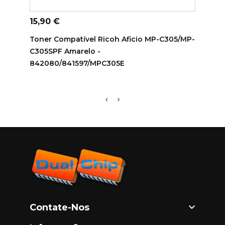
ADICIONAR AO CARRINHO
AD
Preço
Preç
15,90 €
17,9
Toner Compatível Ricoh Aficio MP-C305/MP-
Tone
C305SPF Amarelo -
C250
842080/841597/MPC305E
C250

Contate-Nos