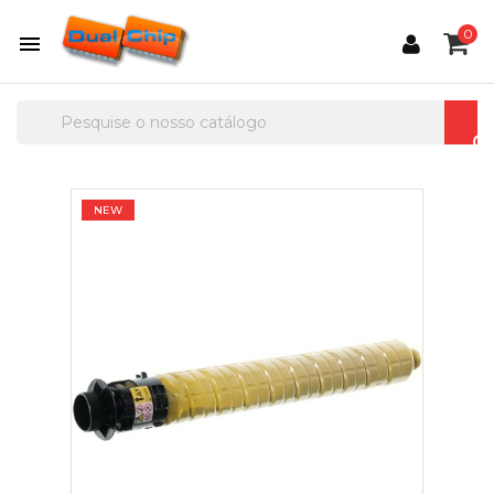
0

NEW