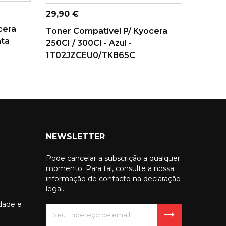
CARRINHO
Preço
26,90 
Preço
29,90 €
cera
Toner 
Toner Compatível P/ Kyocera
ta
5195 
250CI / 300CI - Azul -
Magen
1T02JZCEU0/TK865C
NEWSLETTER
Pode cancelar a subscrição a qualquer
momento. Para tal, consulte a nossa
informação de contacto na declaração
legal.
idade e