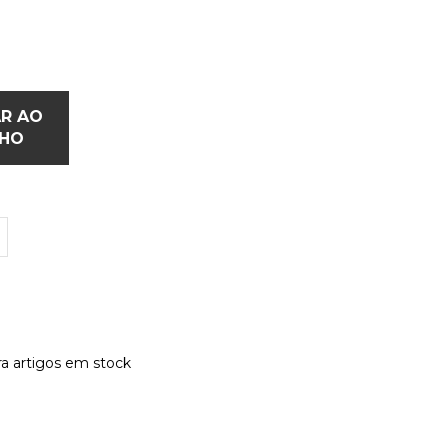
AR AO
NHO
a artigos em stock