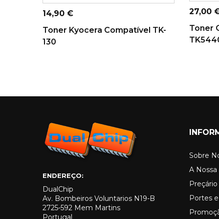
CARRINHO
Preço
27,00 
Preço
14,90 €
Toner 
Toner Kyocera Compatível TK-
TK5440
130
INFOR
Sobre N
A Nossa 
ENDEREÇO:
Preçári
DualChip
Portes e
Av. Bombeiros Voluntarios N19-B
2725-592 Mem Martins
Promoç
Portugal