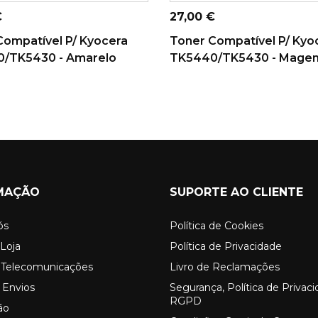
CARRINHO
CARRINHO
Preço
€
27,00 €
Compatível P/ Kyocera
Toner Compatível P/ Kyo
/TK5430 - Amarelo
TK5440/TK5430 - Magen
MAÇÃO
SUPORTE AO CLIENTE
ós
Política de Cookies
Loja
Política de Privacidade
o Telecomunicações
Livro de Reclamações
 Envios
Segurança, Política de Privac
RGPD
ão