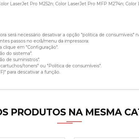
Color LaserJet Pro M252n; Color LaserJet Pro MFP M274n; Color
ra será necessário desativar a opção "politica de consumíveis" 
uintes passos no ecrã/menu da impressora:
a clique em "Configuração".
ão do sistema".
ão de suministros".
 cartuchos/toners" ou "Politica de consumíveis".
)" para descativar a função.
OS PRODUTOS NA MESMA CA