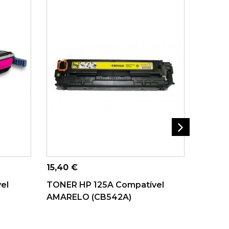
A
ADICIONAR AO
CARRINHO
Preço
17,90 
Preço
15,40 €
Tambor
el
TONER HP 125A Compatível
HP CF
AMARELO (CB542A)