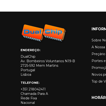
INFOR
Sobre N
A Nossa 
ENDEREÇO:
Preçári
DualChip
Portes e
Av. Bombeiros Voluntarios N19-B
2725-592 Mem Martins
Promoç
Portugal
Lisboa
Novos p
Top de 
TELEFONE:
+351 218042411
Chamada Para A
HORÁR
Rede Fixa
Nacional