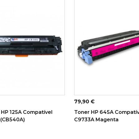
ICIONAR AO
ADICIONAR AO
CARRINHO
CARRINHO
Preço
79,90 €
HP 125A Compatível
Toner HP 645A Compatív
(CB540A)
C9733A Magenta