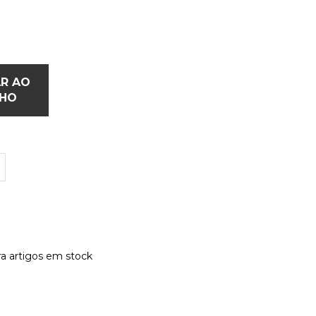
AR AO
NHO
a artigos em stock