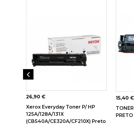
ADICIONAR AO
AD
CARRINHO
Preço
26,90 €
Preço
15,40 €
Xerox Everyday Toner P/ HP
TONER 
125A/128A/131X
PRETO 
(CB540A/CE320A/CF210X) Preto