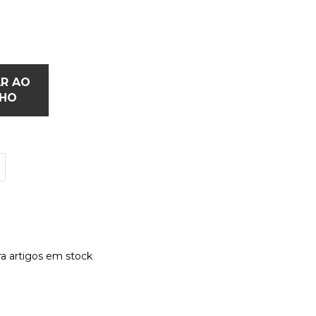
AR AO
NHO
a artigos em stock