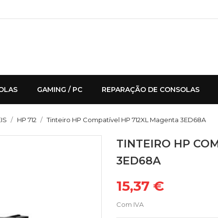
OLAS
GAMING / PC
REPARAÇÃO DE CONSOLAS
IS
HP 712
Tinteiro HP Compatível HP 712XL Magenta 3ED68A
TINTEIRO HP CO
3ED68A
15,37 €
Com IVA