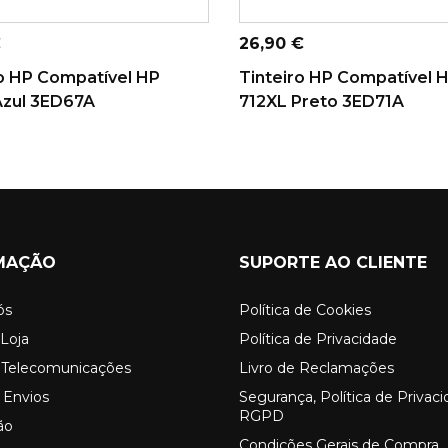
ICIONAR AO
ADICIONAR AO
CARRINHO
CARRINHO
Preço
€
26,90 €
ro HP Compatível HP
Tinteiro HP Compatível 
Azul 3ED67A
712XL Preto 3ED71A
MAÇÃO
SUPORTE AO CLIENTE
ós
Política de Cookies
Loja
Política de Privacidade
o Telecomunicações
Livro de Reclamações
 Envios
Segurança, Política de Privac
RGPD
ão
Condições Gerais de Compra