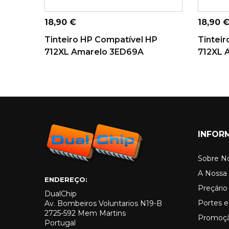
ADICIONAR AO
AD
CARRINHO
Preço
Preço
18,90 €
18,90 
Tinteiro HP Compatível HP
Tintei
712XL Amarelo 3ED69A
712XL 
INFOR
Sobre N
A Nossa 
ENDEREÇO:
Preçári
DualChip
Portes e
Av. Bombeiros Voluntarios N19-B
2725-592 Mem Martins
Promoç
Portugal