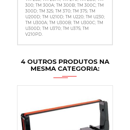
300; TM 300A; TM 300B; TM 300C; TM
300D; TM 325; TM 370; TM 375; TM
U200D; TM U210D; TM U220; TM U230;
TM U300A; TM U300B; TM U300C; TM
U300D; TM U370; TM U375; TM
V210PD.
4 OUTROS PRODUTOS NA
MESMA CATEGORIA: