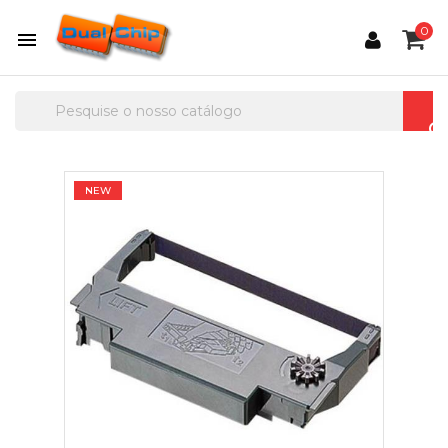
0

NEW