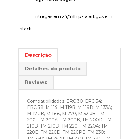
Entregas em 24/48h para artigos em
stock
Descrição
Detalhes do produto
Reviews
Compatibilidades: ERC 30; ERC 34;
ERC 38; M 119; M 119B; M 119D; M 133A;
M 17-JB; M 188; M 270; M 52-JB; TM
200; TM 200A; TM 200B; TM 200D; TM
210B; TM 210D; TM 220; TM 220A; TM
220B; TM 220D; TM 220PB; TM 230;
TM 260; TM 267II; TM 270; TM 280; TM