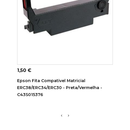
ADICIONAR AO CARRINHO
AD
Preço
Preç
1,50 €
1,50
Epson Fita Compativel Matricial
Epson
ERC38/ERC34/ERC30 - Preta/vermelha -
ERC3
C43S015376