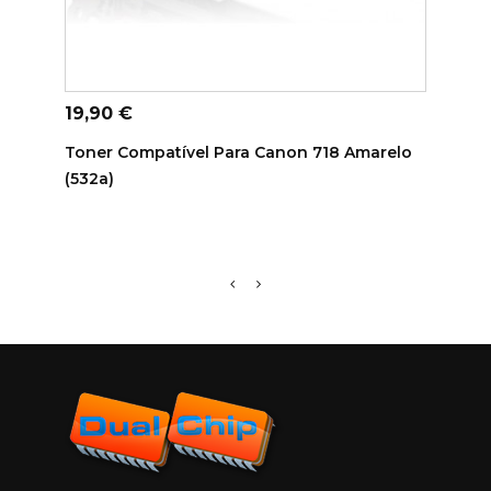
AD
ADICIONAR AO CARRINHO
Preç
27,9
Preço
19,90 €
Tone
Toner Compatível Para Canon 718 Amarelo
(910
(532a)