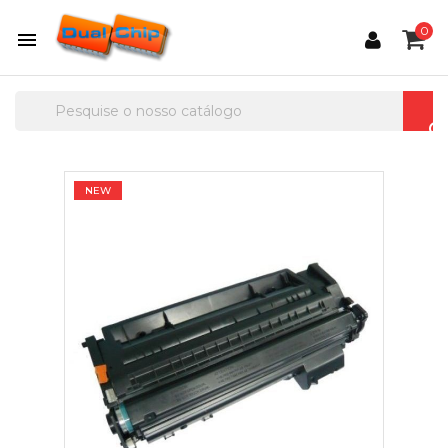
0

NEW