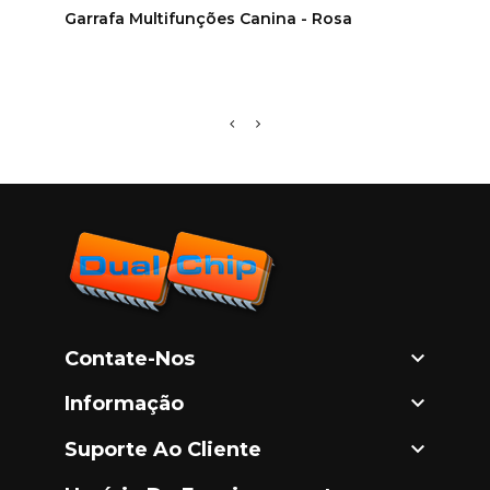
Garrafa Multifunções Canina - Rosa
Pinç
/ Fez

Contate-Nos

Informação

Suporte Ao Cliente