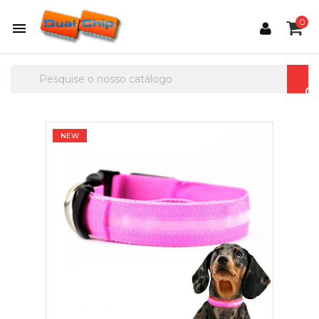
0

NEW