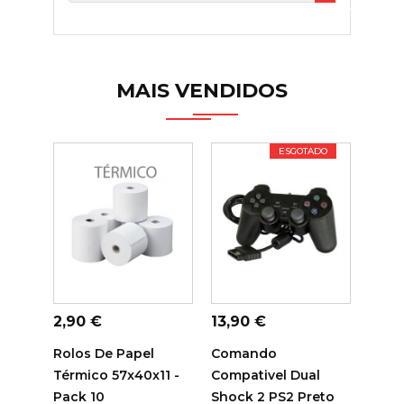

MAIS VENDIDOS
ESGOTADO
ADICIONAR AO
ADICIONAR AO
ADI
CARRINHO
CARRINHO
C
Preço
Preço
Preç
2,90 €
13,90 €
14,7
Rolos De Papel
Comando
Tamb
Térmico 57x40x11 -
Compativel Dual
Sam
Pack 10
Shock 2 PS2 Preto
Comp