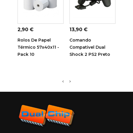
ADICIONAR AO
ADICIONAR AO
ADI
CARRINHO
CARRINHO
C
Preço
Preço
Preç
2,90 €
13,90 €
14,7
Rolos De Papel
Comando
Tamb
Térmico 57x40x11 -
Compativel Dual
Sam
Pack 10
Shock 2 PS2 Preto
Comp
R116