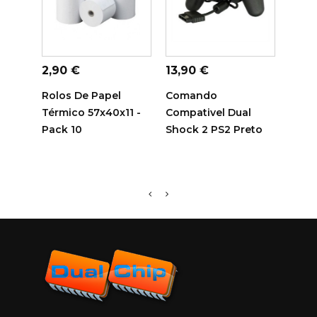
ADICIONAR AO
ADICIONAR AO
ADI
CARRINHO
CARRINHO
C
Preço
Preço
Preç
2,90 €
13,90 €
14,7
Rolos De Papel
Comando
Tamb
Térmico 57x40x11 -
Compativel Dual
Sam
Pack 10
Shock 2 PS2 Preto
Comp
R116