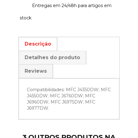
Entregas em 24/48h para artigos em
stock
Descrição
Detalhes do produto
Reviews
Compatibilidades: MFC J4350DW; MFC
J4550DW; MFC J6760DW; MFC
J6960DW; MFC J6975DW; MFC
J6977DW.
3 OUTROS PRODUTOS NA