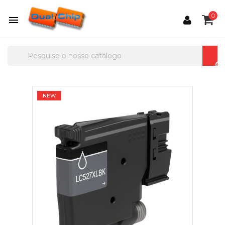
0

NEW