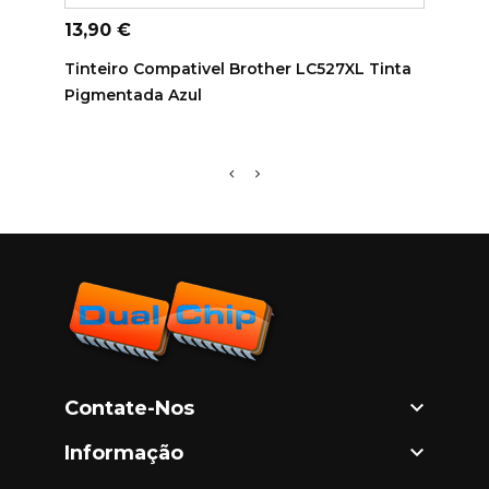
ADICIONAR AO CARRINHO
AD
Preço
Preç
13,90 €
13,9
Tinteiro Compativel Brother LC527XL Tinta
Tinte
Pigmentada Azul
Pigm

Contate-Nos

Informação