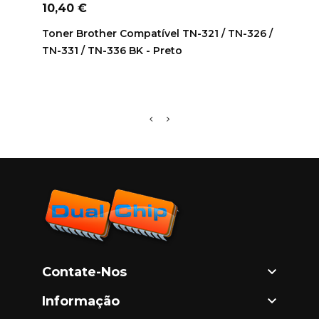
Preço
Preç
10,40 €
10,9
Toner Brother Compatível TN-321 / TN-326 /
Toner
TN-331 / TN-336 BK - Preto
TN-4

Contate-Nos

Informação