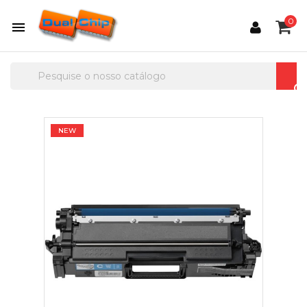
0

NEW